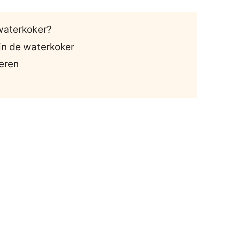
waterkoker?
in de waterkoker
teren