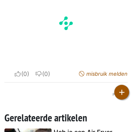
I apreciate
I do not appreciate
misbruik melden
+
Petitchef
Gerelateerde artikelen