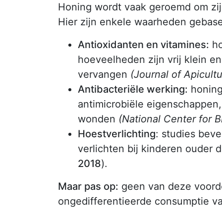
Honing wordt vaak geroemd om zijn
Hier zijn enkele waarheden gebase
Antioxidanten en vitamines:
ho
hoeveelheden zijn vrij klein 
vervangen
(Journal of Apicult
Antibacteriële werking:
honing
antimicrobiële eigenschappen,
wonden
(National Center for 
Hoestverlichting
: studies bev
verlichten bij kinderen ouder 
2018
).
Maar pas op:
geen van deze voorde
ongedifferentieerde consumptie va