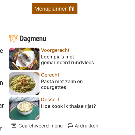
Menuplanner
Dagmenu
Voorgerecht
ze
Loempia's met
gemarineerd rundvlees
Gerecht
Pasta met zalm en
en
courgettes
Dessert
ar
Hoe kook ik thaise rijst?
Gearchiveerd menu
Afdrukken
r