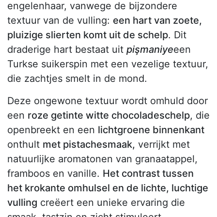
engelenhaar, vanwege de bijzondere
textuur van de vulling:
een hart van zoete,
pluizige slierten komt uit de schelp
. Dit
draderige hart bestaat uit
pişmaniye
een
Turkse suikerspin met een vezelige textuur,
die zachtjes smelt in de mond.
Deze ongewone textuur wordt omhuld door
een
roze getinte witte chocoladeschelp
, die
openbreekt en een
lichtgroene binnenkant
onthult
met pistachesmaak,
verrijkt met
natuurlijke aromatonen van granaatappel,
framboos en vanille.
Het contrast tussen
het krokante omhulsel en de lichte, luchtige
vulling
creëert een unieke ervaring die
smaak, tastzin en zicht stimuleert.