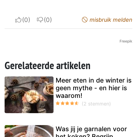
I apreciate
I do not appreciate
misbruik melden
Freepik
Gerelateerde artikelen
Meer eten in de winter is
geen mythe - en hier is
waarom!
Was jij je garnalen voor
het koken? Begrijp