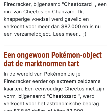
Firecracker,
bijgenaamd
"Cheetozard
", een
mix van Cheetos en Charizard. Dit
knapperige voedsel werd geveild en
verkocht voor meer dan
$87.000 en
is nu
een verzamelobject. Lees meer... ;)
Een ongewoon Pokémon-object
dat de marktnormen tart
In de wereld van
Pokémon
zie je
Firecracker
eerder op
extreem zeldzame
kaarten.
Een eenvoudige Cheetos met zijn
vorm, bijgenaamd
"Cheetozard
", werd
verkocht voor het astronomische bedrag
van
87.840 dollar, of bijna 82.000