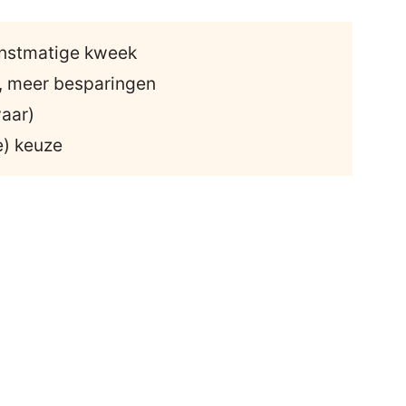
unstmatige kweek
, meer besparingen
waar)
e) keuze