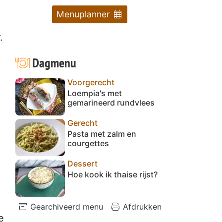
Menuplanner
.
Dagmenu
Voorgerecht
Loempia's met
gemarineerd rundvlees
Gerecht
Pasta met zalm en
courgettes
Dessert
Hoe kook ik thaise rijst?
Gearchiveerd menu
Afdrukken
e