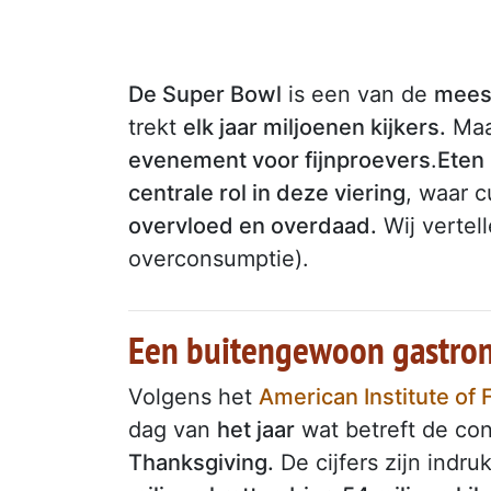
De Super Bowl
is een van de
mees
trekt
elk jaar miljoenen kijkers.
Maar
evenement voor fijnproevers
.
Eten 
centrale rol in deze viering
, waar c
overvloed en overdaad.
Wij vertell
overconsumptie).
Een buitengewoon gastron
Volgens het
American Institute of 
dag van
het jaar
wat betreft de con
Thanksgiving.
De cijfers zijn indr