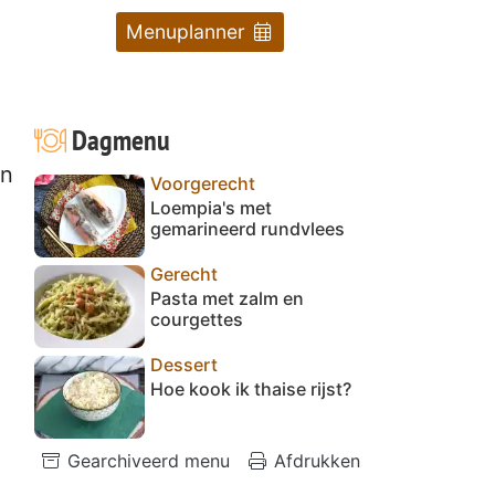
Menuplanner
Dagmenu
an
Voorgerecht
Loempia's met
gemarineerd rundvlees
Gerecht
Pasta met zalm en
courgettes
Dessert
Hoe kook ik thaise rijst?
Gearchiveerd menu
Afdrukken