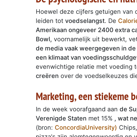
Hoewel deze cijfers getuigen van
leiden tot
voedselangst
. De
Calori
Amerikaan ongeveer 2400 extra cal
Bowl,
voornamelijk uit bewerkt, ve
de media vaak weergegeven in de 
een klimaat van voedingsschuldg
evenwichtige relatie met voeding 
creëren
over de voedselkeuzes di
Marketing, een stiekeme 
In de week voorafgaand aan
de Su
Verenigde Staten
met 15%
, wat n
(bron:
ConcordiaUniversity)
Chips, 
pizza's zijn alomtegenwoordig en v