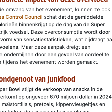
 de omvang van het evenement, kunnen ze ook
es Control Council
schat
dat de gemiddelde
orieën binnenkrijgt op de dag van de Super
trijk voedsel. Deze overconsumptie wordt
door
vorm van sensatiestatistieken
, wat bijdraagt a
evoelens
. Maar deze aanpak dreigt een
te ondermijnen
door een gevoel van oordeel te
e tijdens het evenement worden gemaakt.
bondgenoot van junkfood
per Bowl
stijgt
de verkoop van snacks in de
eerkomt op ongeveer 670 miljoen dollar in 2024
maïstortilla's, pretzels, kippenvleugeltjes en
ersterken de associatie tussen plezier,