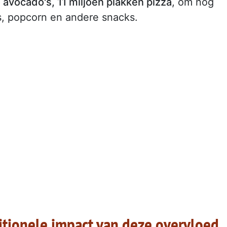
o avocado's, 11 miljoen plakken pizza
, om nog
s, popcorn en andere snacks.
itionele impact van deze overvloed