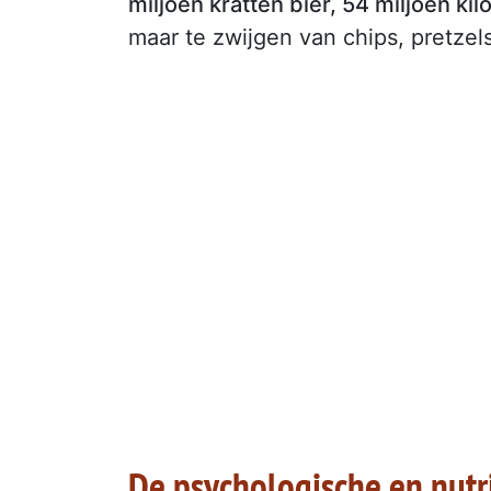
miljoen kratten bier, 54 miljoen kil
maar te zwijgen van chips, pretzel
De psychologische en nutr