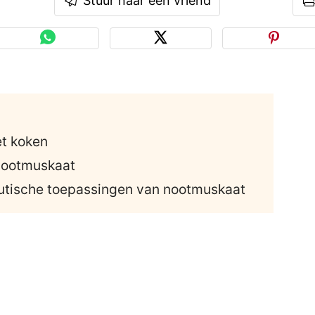
Stuur naar een vriend
et koken
nootmuskaat
tische toepassingen van nootmuskaat