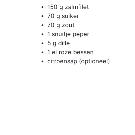
150 g zalmfilet
70 g suiker
70 g zout
1 snuifje peper
5 g dille
1 el roze bessen
citroensap (optioneel)