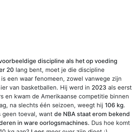
voorbeeldige discipline als het op voeding
er 20
lang bent, moet je die discipline
is een waar fenomeen, zowel vanwege zijn
ier van basketballen. Hij werd in
2023
als eers
rs en kwam de Amerikaanse competitie binnen
ag, na slechts één seizoen, weegt hij
106 kg
.
s geen toeval, want
de NBA staat erom bekend
deren in ware oorlogsmachines.
Dus hoe komt
 10 kg aan?
Lees
meer over zijn dieet ;)