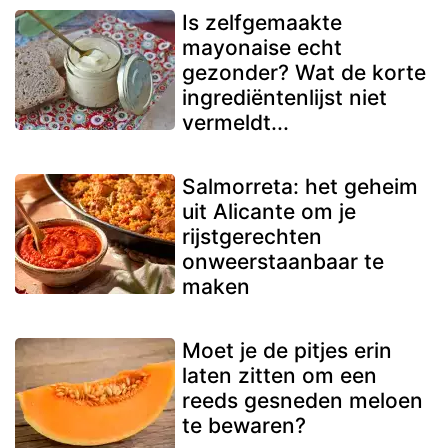
Is zelfgemaakte
mayonaise echt
gezonder? Wat de korte
ingrediëntenlijst niet
vermeldt...
Salmorreta: het geheim
uit Alicante om je
rijstgerechten
onweerstaanbaar te
maken
Moet je de pitjes erin
laten zitten om een
reeds gesneden meloen
te bewaren?