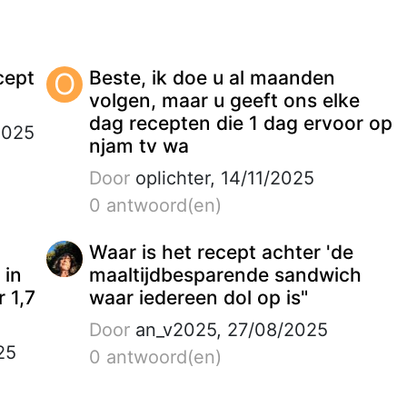
cept
O
Beste, ik doe u al maanden
volgen, maar u geeft ons elke
dag recepten die 1 dag ervoor op
2025
njam tv wa
Door
oplichter, 14/11/2025
0 antwoord(en)
Waar is het recept achter 'de
 in
maaltijdbesparende sandwich
 1,7
waar iedereen dol op is"
Door
an_v2025, 27/08/2025
25
0 antwoord(en)