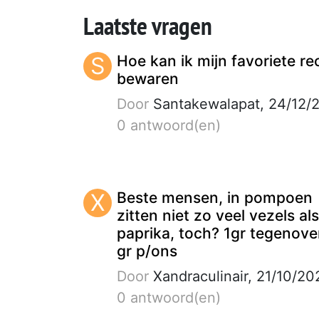
Laatste vragen
S
Hoe kan ik mijn favoriete re
bewaren
Door
Santakewalapat, 24/12/
0 antwoord(en)
X
Beste mensen, in pompoen
zitten niet zo veel vezels als
paprika, toch? 1gr tegenover
gr p/ons
Door
Xandraculinair, 21/10/20
0 antwoord(en)